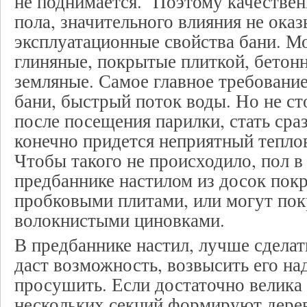
не поднимается. Поэтому качествен
пола, значительного влияния не оказ
эксплуатационные свойства бани. М
глиняные, покрытые плиткой, бетонн
земляные. Самое главное требование
бани, быстрый поток воды. Но не ст
после посещения парилки, стать сра
конечно придется неприятный теплов
Чтобы такого не происходило, пол в 
предбаннике настилом из досок пок
пробковыми плитами, или могут по
волокнистыми циновками.
В предбаннике настил, лучше сделать
даст возможность, возвысить его н
просушить. Если достаточно велика 
нескольких секций формируют дере