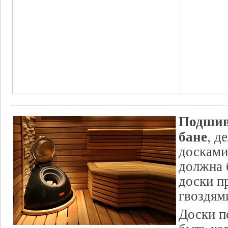
Подшив
бане
, д
досками
должна 
доски п
гвоздям
Доски п