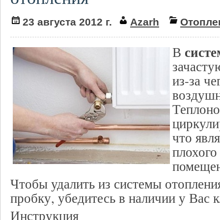
23 августа 2012 г.
Azarh
Отопле
систе
В
зачасту
из-за че
воздушн
Теплоно
циркули
что явл
плохого
помещен
Чтобы удалить из системы отоплен
пробку, убедитесь в наличии у Вас к
Инструкция