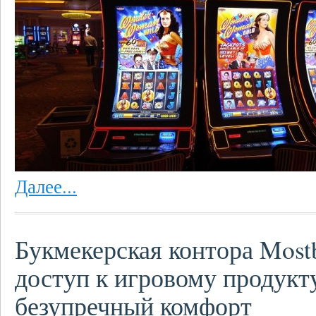
Далее...
Букмекерская контора Most
доступ к игровому продукту
безупречный комфорт