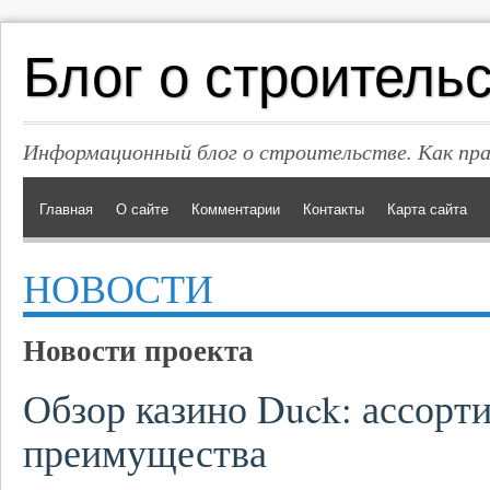
Блог о строитель
Информационный блог о строительстве. Как пр
Главная
О сайте
Комментарии
Контакты
Карта сайта
НОВОСТИ
Новости проекта
Обзор казино Duck: ассорти
преимущества