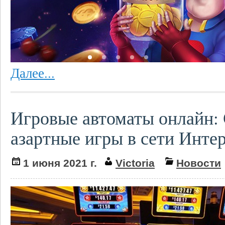
Далее...
Игровые автоматы онлайн:
азартные игры в сети Инте
1 июня 2021 г.
Victoria
Новости