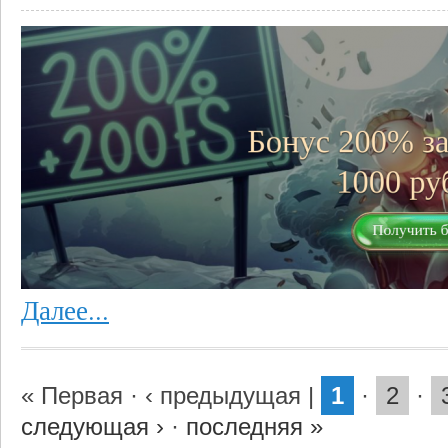
Далее...
« Первая
·
‹ предыдущая
|
1
·
2
·
следующая ›
·
последняя »