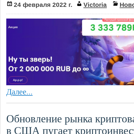
24 февраля 2022 г.
Victoria
Нов
Далее...
Обновление рынка криптов
в США пугает криптоинвес