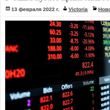
13 февраля 2022 г.
Victoria
Нов