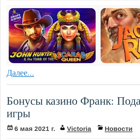
Далее...
Бонусы казино Франк: Пода
игры
6 мая 2021 г.
Victoria
Новости