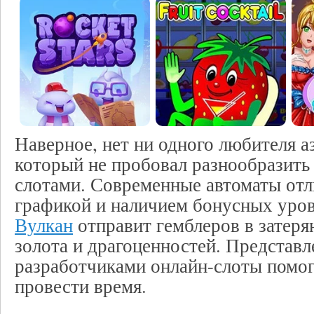
Наверное, нет ни одного любителя а
который не пробовал разнообразить 
слотами. Современные автоматы отл
графикой и наличием бонусных уро
Вулкан
отправит гемблеров в затер
золота и драгоценностей. Представ
разработчиками онлайн-слоты помог
провести время.