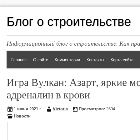
Блог о строительстве
Информационный блог о строительстве. Как пр
Главная
О сайте
Комментарии
Контакты
Карта сайта
Игра Вулкан: Азарт, яркие м
адреналин в крови
1 июня 2021 г.
Victoria
Просмотров:
2604
Новости