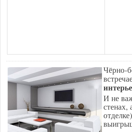
Чёрно-б
встреча
интерь
И не ва
стенах, 
отделке)
выигры