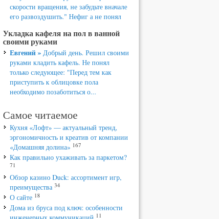
скорости вращения, не забудьте вначале
его развоздушить." Нефиг а не понял
Укладка кафеля на пол в ванной
своими руками
Евгений »
Добрый день. Решил своими
руками кладить кафель. Не понял
только следующее: "Перед тем как
приступить к облицовке пола
необходимо позаботиться о...
Самое читаемое
Кухня «Лофт» — актуальный тренд,
эргономичность и креатив от компании
167
«Домашняя долина»
Как правильно ухаживать за паркетом?
71
Обзор казино Duck: ассортимент игр,
34
преимущества
18
О сайте
Дома из бруса под ключ: особенности
11
инженерных коммуникаций