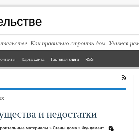
ельстве
тельстве. Как правильно строить дом. Учимся ре
онтакты
Карта сайта
Гостевая книга
RSS
те
ущества и недостатки
роительные материалы
»
Стены дома
»
Фундамент