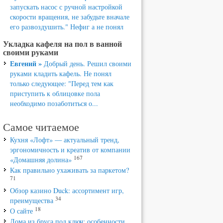
запускать насос с ручной настройкой
скорости вращения, не забудьте вначале
его развоздушить." Нефиг а не понял
Укладка кафеля на пол в ванной
своими руками
Евгений »
Добрый день. Решил своими
руками кладить кафель. Не понял
только следующее: "Перед тем как
приступить к облицовке пола
необходимо позаботиться о...
Самое читаемое
Кухня «Лофт» — актуальный тренд,
эргономичность и креатив от компании
167
«Домашняя долина»
Как правильно ухаживать за паркетом?
71
Обзор казино Duck: ассортимент игр,
34
преимущества
18
О сайте
Дома из бруса под ключ: особенности