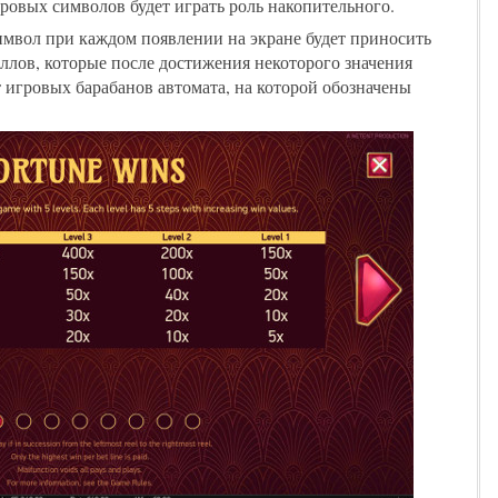
игровых символов будет играть роль накопительного.
имвол при каждом появлении на экране будет приносить
ллов, которые после достижения некоторого значения
 игровых барабанов автомата, на которой обозначены