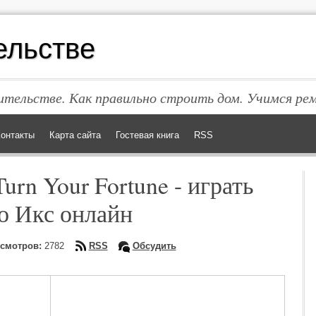
ельстве
тельстве. Как правильно строить дом. Учимся ре
онтакты
Карта сайта
Гостевая книга
RSS
urn Your Fortune - играть
но Икс онлайн
смотров:
2782
RSS
Обсудить