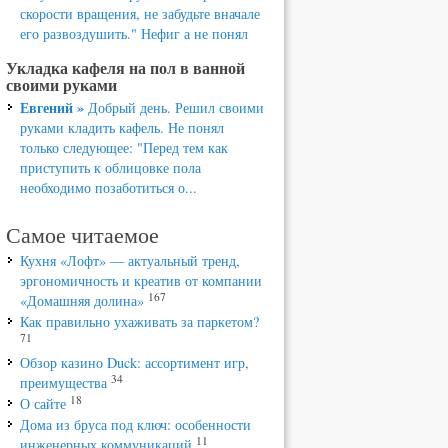
скорости вращения, не забудьте вначале
его развоздушить." Нефиг а не понял
Укладка кафеля на пол в ванной
своими руками
Евгений »
Добрый день. Решил своими
руками кладить кафель. Не понял
только следующее: "Перед тем как
приступить к облицовке пола
необходимо позаботиться о...
Самое читаемое
Кухня «Лофт» — актуальный тренд,
эргономичность и креатив от компании
167
«Домашняя долина»
Как правильно ухаживать за паркетом?
71
Обзор казино Duck: ассортимент игр,
34
преимущества
18
О сайте
Дома из бруса под ключ: особенности
11
инженерных коммуникаций