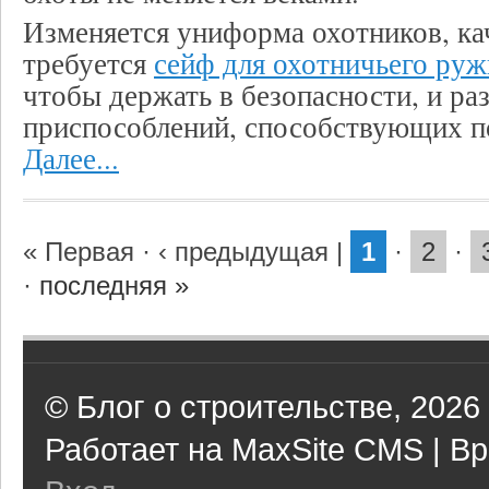
Изменяется униформа охотников, ка
требуется
сейф для охотничьего руж
чтобы держать в безопасности, и р
приспособлений, способствующих п
Далее...
« Первая
·
‹ предыдущая
|
1
·
2
·
·
последняя »
© Блог о строительстве, 2026
Работает на MaxSite CMS | Вр