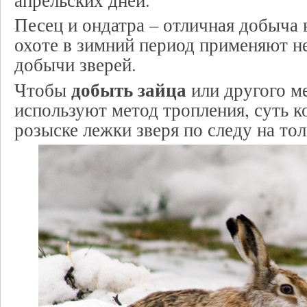
апрельских дней.
Песец и ондатра – отличная добыча 
охоте в зимний период применяют н
добычи зверей.
добыть зайца
Чтобы
или другого ме
используют метод тропления, суть к
розыске лежки зверя по следу на то