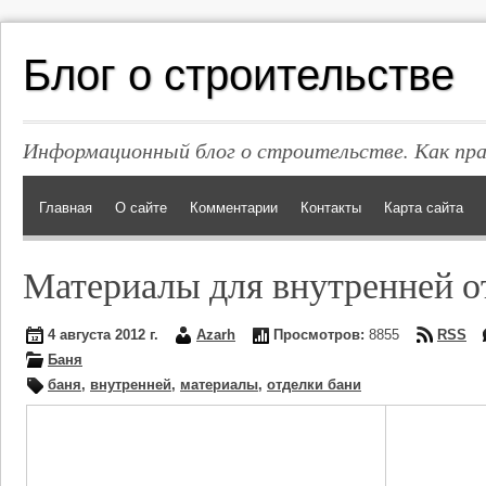
Блог о строительстве
Информационный блог о строительстве. Как пр
Главная
О сайте
Комментарии
Контакты
Карта сайта
Материалы для внутренней о
4 августа 2012 г.
Azarh
Просмотров:
8855
RSS
Баня
баня
,
внутренней
,
материалы
,
отделки бани