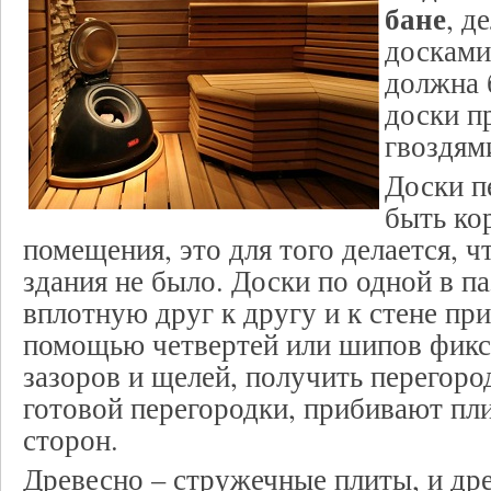
бане
, д
досками
должна 
доски п
гвоздям
Доски п
быть ко
помещения, это для того делается, ч
здания не было. Доски по одной в па
вплотную друг к другу и к стене пр
помощью четвертей или шипов фикс
зазоров и щелей, получить перегоро
готовой перегородки, прибивают пл
сторон.
Древесно – стружечные плиты, и др