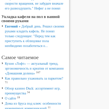
скорости вращения, не забудьте вначале
его развоздушить." Нефиг а не понял
Укладка кафеля на пол в ванной
своими руками
Евгений »
Добрый день. Решил своими
руками кладить кафель. Не понял
только следующее: "Перед тем как
приступить к облицовке пола
необходимо позаботиться о...
Самое читаемое
Кухня «Лофт» — актуальный тренд,
эргономичность и креатив от компании
167
«Домашняя долина»
Как правильно ухаживать за паркетом?
71
Обзор казино Duck: ассортимент игр,
34
преимущества
18
О сайте
Дома из бруса под ключ: особенности
11
инженерных коммуникаций