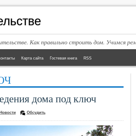
ельстве
тельстве. Как правильно строить дом. Учимся ре
онтакты
Карта сайта
Гостевая книга
RSS
ЮЧ
едения дома под ключ
Новости
Обсудить