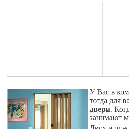
У Вас в ком
тогда для в
двери
. Ког
занимают м
Двух и одн