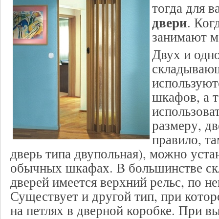
тогда для в
двери
. Ког
занимают м
Двух и одн
складывающ
используют
шкафов, а 
использова
размеру, д
правило, та
дверь типа двупольная), можно уста
обычных шкафах. В большинстве с
дверей имеется верхний рельс, по не
Существует и другой тип, при котор
на петлях в дверной коробке. При в