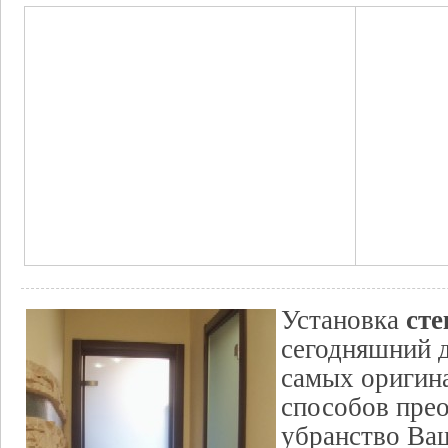
ст
Установка
сегодняшний д
самых оригин
способов прео
убранство Ва