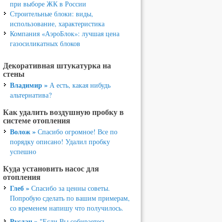
при выборе ЖК в России
Строительные блоки: виды,
использование, характеристика
Компания «АэроБлок»: лучшая цена
газосиликатных блоков
Декоративная штукатурка на
стены
Владимир »
А есть, какая нибудь
альтернатива?
Как удалить воздушную пробку в
системе отопления
Волож »
Спасибо огромное! Все по
порядку описано! Удалил пробку
успешно
Куда установить насос для
отопления
Глеб »
Спасибо за ценны советы.
Попробую сделать по вашим примерам,
со временем напишу что получилось.
Руслан »
"Если Вы собираетесь