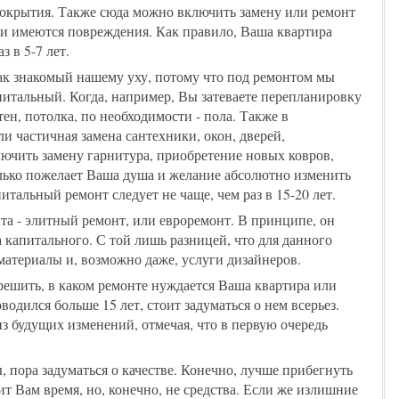
покрытия. Также сюда можно включить замену или ремонт
ли имеются повреждения. Как правило, Ваша квартира
 в 5-7 лет.
ак знакомый нашему уху, потому что под ремонтом мы
итальный. Когда, например, Вы затеваете перепланировку
ен, потолка, по необходимости - пола. Также в
и частичная замена сантехники, окон, дверей,
ючить замену гарнитура, приобретение новых ковров,
олько пожелает Ваша душа и желание абсолютно изменить
тальный ремонт следует не чаще, чем раз в 15-20 лет.
та - элитный ремонт, или евроремонт. В принципе, он
 капитального. С той лишь разницей, что для данного
атериалы и, возможно даже, услуги дизайнеров.
 решить, в каком ремонте нуждается Ваша квартира или
одился больше 15 лет, стоит задуматься о нем всерьез.
из будущих изменений, отмечая, что в первую очередь
 пора задуматься о качестве. Конечно, лучше прибегнуть
т Вам время, но, конечно, не средства. Если же излишние