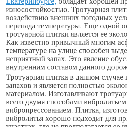
Екатеринбурге,
обладает хорошей п
износостойкостью. Тротуарная плит
воздействию внешних погодных усло
перепада температуры. Еще одной 
тротуарной плитки является ее эколо
Как известно привычный многим ас
температуре на улице способен выд
неприятный запах. Это явление обус
внутренним составом данного дорож
Тротуарная плитка в данном случае 
запахов и является полностью экол
материалом. Изготавливают тротуа
всего двумя способами вибролитьем
вибропрессованием. Плитка, изгото
вибролитья хорошо подходит для пр
участках, где не предполагается ее 