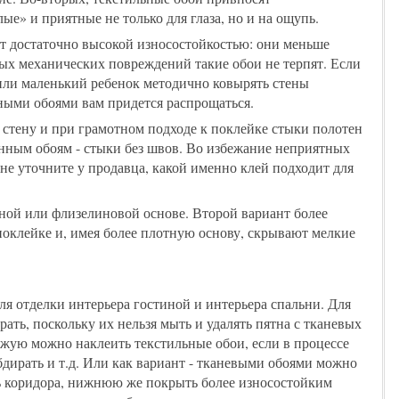
е» и приятные не только для глаза, но и на ощупь.
ют достаточно высокой износостойкостью: они меньше
ых механических повреждений такие обои не терпят. Если
 или маленький ребенок методично ковырять стены
льными обоями вам придется распрощаться.
 стену и при грамотном подходе к поклейке стыки полотен
енным обоям - стыки без швов. Во избежание неприятных
не уточните у продавца, какой именно клей подходит для
ной или флизелиновой основе. Второй вариант более
 поклейке и, имея более плотную основу, скрывают мелкие
я отделки интерьера гостиной и интерьера спальни. Для
ать, поскольку их нельзя мыть и удалять пятна с тканевых
ожую можно наклеить текстильные обои, если в процессе
бдирать и т.д. Или как вариант - тканевыми обоями можно
ь коридора, нижнюю же покрыть более износостойким