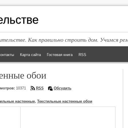
ельстве
тельстве. Как правильно строить дом. Учимся ре
онтакты
Карта сайта
Гостевая книга
RSS
енные обои
мотров:
10371
RSS
Обсудить
тильные настенные
,
Текстильные настенные обои