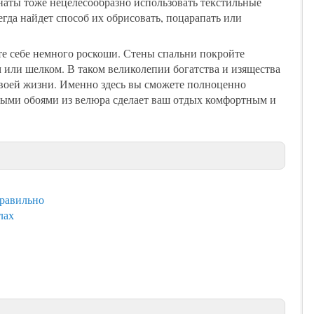
наты тоже нецелесообразно использовать текстильные
егда найдет способ их обрисовать, поцарапать или
ьте себе немного роскоши. Стены спальни покройте
 или шелком. В таком великолепии богатства и изящества
своей жизни. Именно здесь вы сможете полноценно
ьными обоями из велюра сделает ваш отдых комфортным и
правильно
лах