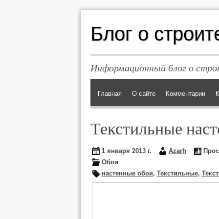
Блог о строит
Информационный блог о строи
Главная
О сайте
Комментарии
К
Текстильные наст
1 января 2013 г.
Azarh
Прос
Обои
настенные обои
,
Текстильные
,
Текс