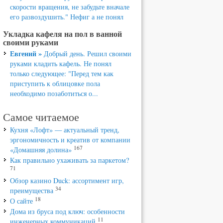
скорости вращения, не забудьте вначале
его развоздушить." Нефиг а не понял
Укладка кафеля на пол в ванной
своими руками
Евгений »
Добрый день. Решил своими
руками кладить кафель. Не понял
только следующее: "Перед тем как
приступить к облицовке пола
необходимо позаботиться о...
Самое читаемое
Кухня «Лофт» — актуальный тренд,
эргономичность и креатив от компании
167
«Домашняя долина»
Как правильно ухаживать за паркетом?
71
Обзор казино Duck: ассортимент игр,
34
преимущества
18
О сайте
Дома из бруса под ключ: особенности
11
инженерных коммуникаций