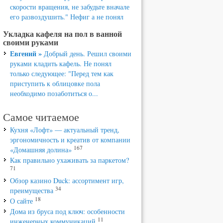
скорости вращения, не забудьте вначале
его развоздушить." Нефиг а не понял
Укладка кафеля на пол в ванной
своими руками
Евгений »
Добрый день. Решил своими
руками кладить кафель. Не понял
только следующее: "Перед тем как
приступить к облицовке пола
необходимо позаботиться о...
Самое читаемое
Кухня «Лофт» — актуальный тренд,
эргономичность и креатив от компании
167
«Домашняя долина»
Как правильно ухаживать за паркетом?
71
Обзор казино Duck: ассортимент игр,
34
преимущества
18
О сайте
Дома из бруса под ключ: особенности
11
инженерных коммуникаций