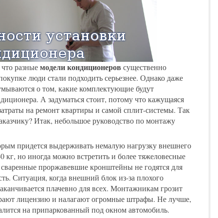
модели кондиционеров
 что разные
существенно
 покупке люди стали подходить серьезнее. Однако даже
умываются о том, какие комплектующие будут
диционера. А задуматься стоит, потому что кажущаяся
затраты на ремонт квартиры и самой сплит-системы. Так
аказчику? Итак, небольшое руководство по монтажу
торым придется выдерживать немалую нагрузку внешнего
40 кг, но иногда можно встретить и более тяжеловесные
 сваренные проржавевшие кронштейны не годятся для
ть. Ситуация, когда внешний блок из-за плохого
заканчивается плачевно для всех. Монтажникам грозит
ирают лицензию и налагают огромные штрафы. Не лучше,
алится на припаркованный под окном автомобиль.