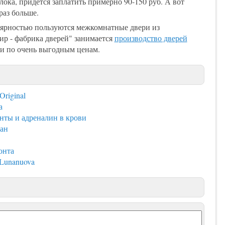
лока, придется заплатить примерно 90-150 руб. А вот
раз больше.
лярностью пользуются межкомнатные двери из
р - фабрика дверей" занимается
производство дверей
ри по очень выгодным ценам.
Original
а
енты и адреналин в крови
ан
онта
 Lunanuova