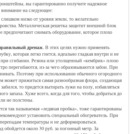
 кронштейны, вы гарантированно получите надежное
ь внимание на следующее:
слишком низко от уровня земли, то желательно
оровства. Металлическая решетка защитит внешний блок
е предпочитают снимать оборудование, которое плохо
правильный дренаж
. В этих целях нужно применять
бку, которая легко гнется, идеально гладкая внутри и не
я при сгибании. Резина или утолщенный «кембрик» плохо
тро перегибаются, из-за чего образовываются забои. При
дгнивать. Поэтому при использовании обычного огородного
нем может прижиться самая разнообразная флора, создающая
 забился, то придется вытирать лужи на полу, избавляться
ого запаха. Хуже всего, когда для того, чтобы добраться до
ли не полстены.
тся так называемая «ледяная пробка», тоже гарантированы
рекомендуют установить специальный обогреватель. При
перепадам температуры и не деформироваться.
обойдется около 30 руб. за погонный метр. За