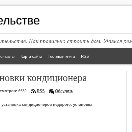
ельстве
тельстве. Как правильно строить дом. Учимся ре
онтакты
Карта сайта
Гостевая книга
RSS
новки кондиционера
смотров:
6532
RSS
Обсудить
,
установка кондиционеров недорого
,
установка