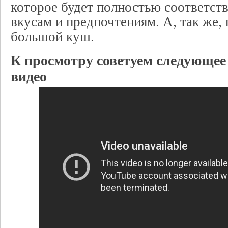
которое будет полностью соответст
вкусам и предпочтениям. А, так же,
большой куш.
К просмотру советуем следующее
видео