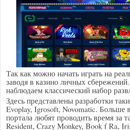
Так как можно начать играть на реал
заводя в казино личных сбережений.
наблюдаем классический набор разв
Здесь представлены разработки таки
Evoplay, Igrosoft, Novomatic. Больше 
портала любят проводить время за т
Resident, Crazy Monkey, Book f Ra, Iri