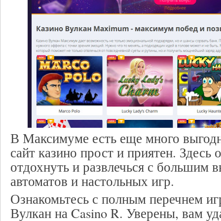
В Максимуме есть еще много выгод
сайт казино прост и приятен. Здесь 
отдохнуть и развлечься с большим 
автоматов и настольных игр.
Ознакомьтесь с полным перечнем и
Вулкан на Casino R. Уверены, вам уд