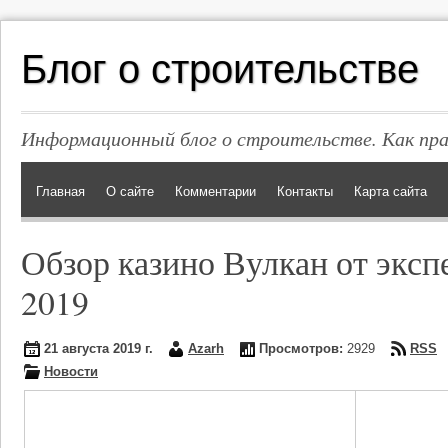
Блог о строительстве
Информационный блог о строительстве. Как пр
Главная
О сайте
Комментарии
Контакты
Карта сайта
Обзор казино Вулкан от эксп
2019
21 августа 2019 г.
Azarh
Просмотров:
2929
RSS
Новости