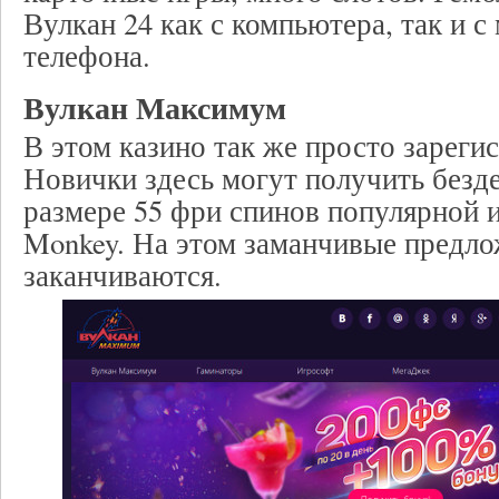
Вулкан 24 как с компьютера, так и с
телефона.
Вулкан Максимум
В этом казино так же просто зареги
Новички здесь могут получить безд
размере 55 фри спинов популярной и
Monkey. На этом заманчивые предло
заканчиваются.