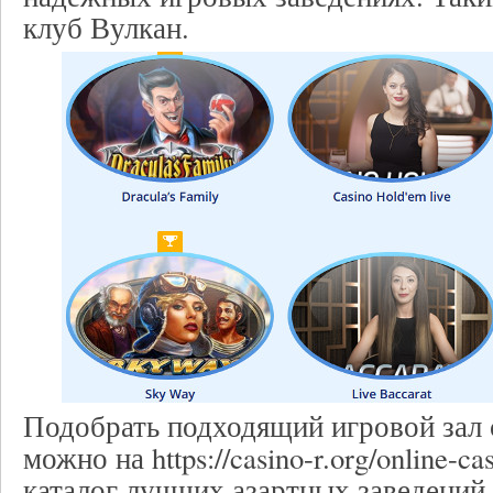
клуб Вулкан.
Подобрать подходящий игровой зал 
можно на https://casino-r.org/online-ca
каталог лучших азартных заведений,