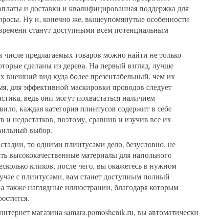
оплаты и доставки и квалифицированная поддержка для
просы. Ну и, конечно же, вышеупомянутые особенности
 времени станут доступными всем потенциальным
 в числе предлагаемых товаров можно найти не только
которые сделаны из дерева. На первый взгляд, лучше
х внешний вид куда более презентабельный, чем их
емя, для эффективной маскировки проводов следует
стика, ведь они могут похвастаться наличием
вило, каждая категория плинтусов содержит в себе
 и недостатков, поэтому, сравнив и изучив все их
авильный выбор.
стадии, то одними плинтусами дело, безусловно, не
ать высококачественные материалы для напольного
есколько кликов, после чего, вы окажетесь в нужном
случае с плинтусами, вам станет доступным полный
 а также наглядные иллюстрации, благодаря которым
остится.
интернет магазина samara.pomoshcnik.ru, вы автоматически