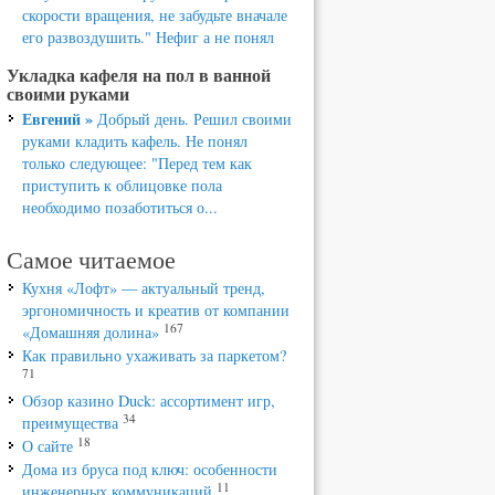
скорости вращения, не забудьте вначале
его развоздушить." Нефиг а не понял
Укладка кафеля на пол в ванной
своими руками
Евгений »
Добрый день. Решил своими
руками кладить кафель. Не понял
только следующее: "Перед тем как
приступить к облицовке пола
необходимо позаботиться о...
Самое читаемое
Кухня «Лофт» — актуальный тренд,
эргономичность и креатив от компании
167
«Домашняя долина»
Как правильно ухаживать за паркетом?
71
Обзор казино Duck: ассортимент игр,
34
преимущества
18
О сайте
Дома из бруса под ключ: особенности
11
инженерных коммуникаций