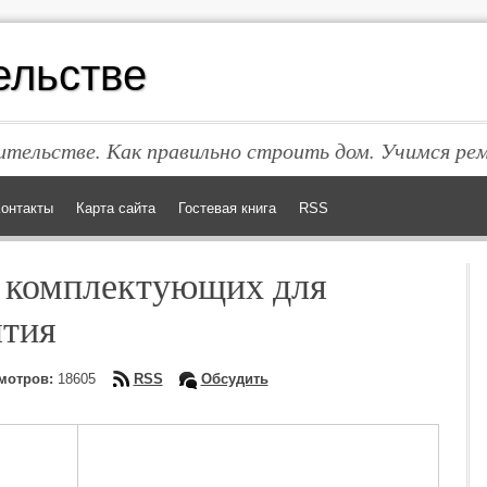
ельстве
тельстве. Как правильно строить дом. Учимся ре
онтакты
Карта сайта
Гостевая книга
RSS
 комплектующих для
ытия
мотров:
18605
RSS
Обсудить