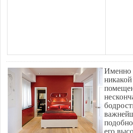
Именн
никакой
помещен
несконч
бодрост
важней
подобно
его выс