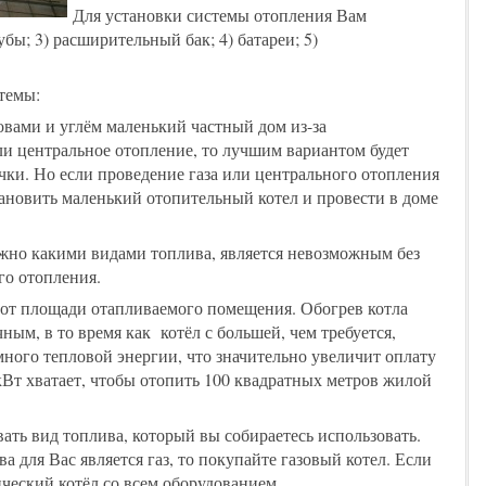
Для установки системы отопления Вам
рубы; 3) расширительный бак; 4) батареи; 5)
темы:
овами и углём маленький частный дом из-за
ли центральное отопление, то лучшим вариантом будет
чки. Но если проведение газа или центрального отопления
ановить маленький отопительный котел и провести в доме
ажно какими видами топлива, является невозможным без
го отопления.
 от площади отапливаемого помещения. Обогрев котла
ым, в то время как котёл с большей, чем требуется,
много тепловой энергии, что значительно увеличит оплату
 кВт хватает, чтобы отопить 100 квадратных метров жилой
ать вид топлива, который вы собираетесь использовать.
 для Вас является газ, то покупайте газовый котел. Если
ический котёл со всем оборудованием.