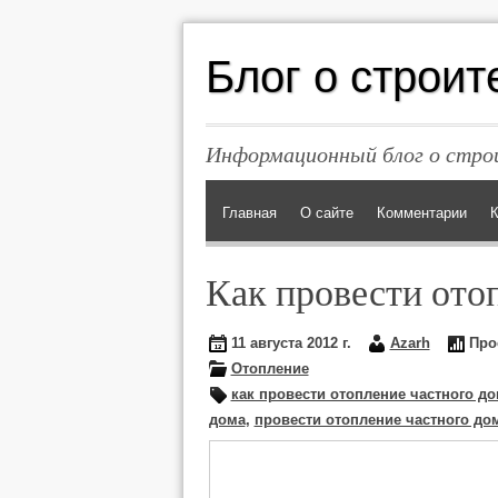
Блог о строит
Информационный блог о строи
Главная
О сайте
Комментарии
К
Как провести ото
11 августа 2012 г.
Azarh
Про
Отопление
как провести отопление частного д
дома
,
провести отопление частного до