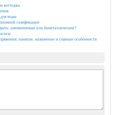
ри коттеджа
шения
 для воды
тономной газификации
брать: алюминиевые или биметаллические?
насосы
ряжения: понятие, назначение и главные особенности