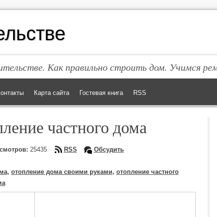
ельстве
тельстве. Как правильно строить дом. Учимся ре
онтакты
Карта сайта
Гостевая книга
RSS
пление частного дома
смотров:
25435
RSS
Обсудить
ома
,
отопление дома своими руками
,
отопление частного
ма