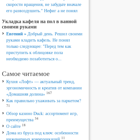
скорости вращения, не забудьте вначале
его развоздушить." Нефиг а не понял
Укладка кафеля на пол в ванной
своими руками
Евгений »
Добрый день. Решил своими
руками кладить кафель. Не понял
только следующее: "Перед тем как
приступить к облицовке пола
необходимо позаботиться о...
Самое читаемое
Кухня «Лофт» — актуальный тренд,
эргономичность и креатив от компании
167
«Домашняя долина»
Как правильно ухаживать за паркетом?
71
Обзор казино Duck: ассортимент игр,
34
преимущества
18
О сайте
Дома из бруса под ключ: особенности
11
инженерных коммуникаций