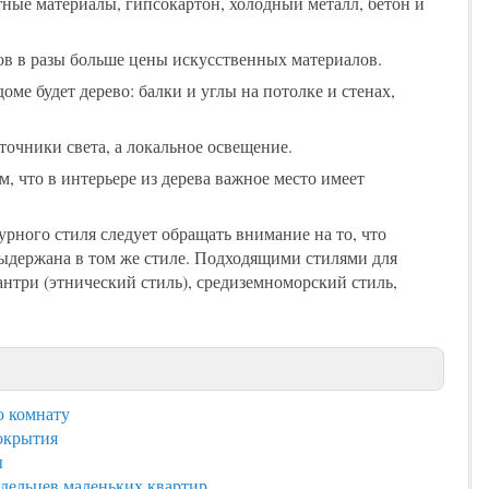
тные материалы, гипсокартон, холодный металл, бетон и
ов в разы больше цены искусственных материалов.
ме будет дерево: балки и углы на потолке и стенах,
очники света, а локальное освещение.
, что в интерьере из дерева важное место имеет
рного стиля следует обращать внимание на то, что
выдержана в том же стиле. Подходящими стилями для
кантри (этнический стиль), средиземноморский стиль,
 комнату
окрытия
ы
адельцев маленьких квартир