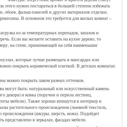
а этого нужно постараться в большей степени избежать
, обоев, фальш-панелей и других материалов отделки,
древесины. В основном это требуется для жилых комнат –
нагрузка из-за температурных перепадов, запахов и
ечь. Если вы желаете оставить на кухне дерево, то
меру, на стене, принимающей на себя наименьшие
анузлах, которые лучше размещать в мансардах или
можно покрыть керамической плиткой. В детских комнатах
тены можно покрыть лаком разных оттенков.
а могут быть: натуральный или искусственный камень
ого декора) и ковка (поручни и перила лестниц,
енты мебели). Также хорошо впишутся в интерьер и
иалы растительного происхождения (льняной текстиль,
о происхождения (шкуры, шерсть, кожа). Подойдет
ть представлено в зеркалах, фасадах мебели.