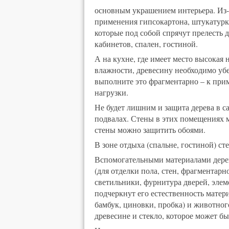
основным украшением интерьера. Из-з
применения гипсокартона, штукатурки
которые под собой спрячут прелесть 
кабинетов, спален, гостиной.
А на кухне, где имеет место высокая 
влажности, древесину необходимо убер
выполните это фрагментарно – к при
нагрузки.
Не будет лишним и защита дерева в с
подвалах. Стены в этих помещениях 
стены можно защитить обоями.
В зоне отдыха (спальне, гостиной) с
Вспомогательными материалами дерев
(для отделки пола, стен, фрагментарн
светильники, фурнитура дверей, элем
подчеркнут его естественность матер
бамбук, циновки, пробка) и животног
древесине и стекло, которое может бы