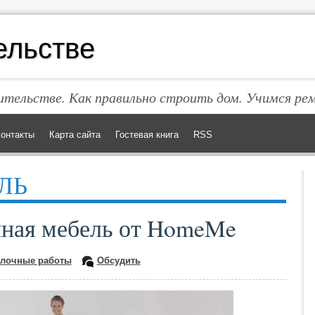
ельстве
тельстве. Как правильно строить дом. Учимся ре
онтакты
Карта сайта
Гостевая книга
RSS
ЛЬ
пная мебель от HomeMe
лочные работы
Обсудить