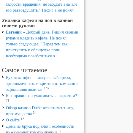
скорости вращения, не забудьте вначале
его развоздушить." Нефиг а не понял
Укладка кафеля на пол в ванной
своими руками
Евгений »
Добрый день. Решил своими
руками кладить кафель. Не понял
только следующее: "Перед тем как
приступить к облицовке пола
необходимо позаботиться о...
Самое читаемое
Кухня «Лофт» — актуальный тренд,
эргономичность и креатив от компании
167
«Домашняя долина»
Как правильно ухаживать за паркетом?
71
Обзор казино Duck: ассортимент игр,
34
преимущества
18
О сайте
Дома из бруса под ключ: особенности
11
инженерных коммуникаций