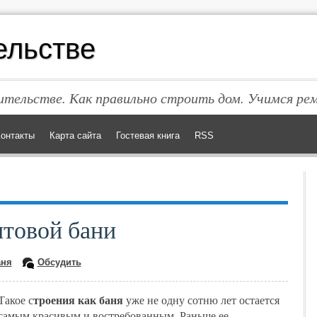
ельстве
тельстве. Как правильно строить дом. Учимся ре
онтакты
Карта сайта
Гостевая книга
RSS
товой бани
аня
Обсудить
троения как баня
Такое с
уже не одну сотню лет остается
самым красивым и востребованным. Раньше ее