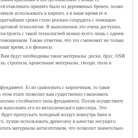
изготавливать принято было из деревянных бревен, позже
начали использовать и кирпич, а в наше время ее в
кратчайшие сроки стало реально соорудить с помощью
щитовой технологии. В выполнении это очень доступно,
построить с такой технологией можно всего лишь с одним
помощником. Также отметим, что это сэкономит не только
ваше время, а и финансы.
Вам будут необходимы такие материалы: доски, брус, OSB
ль, стропила, кровельные материалы, гвозди, пила и
фундамент. Если сравнивать с кирпичным, то такое
а этом этапе позволит вам существенно сэкономить
таточно столбчатого типа фундамента. Потом осуществите
м выполнять его из металлического швеллера. Это
н будет пропускать холодный воздух вовнутрь бани и
го, лучше использовать древесину в качестве несущего
ботать материалы антисептиком, что позволит значительно