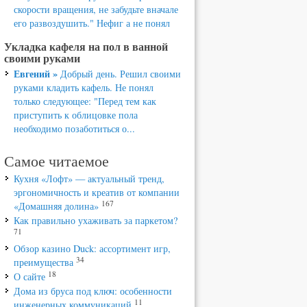
скорости вращения, не забудьте вначале
его развоздушить." Нефиг а не понял
Укладка кафеля на пол в ванной
своими руками
Евгений »
Добрый день. Решил своими
руками кладить кафель. Не понял
только следующее: "Перед тем как
приступить к облицовке пола
необходимо позаботиться о...
Самое читаемое
Кухня «Лофт» — актуальный тренд,
эргономичность и креатив от компании
167
«Домашняя долина»
Как правильно ухаживать за паркетом?
71
Обзор казино Duck: ассортимент игр,
34
преимущества
18
О сайте
Дома из бруса под ключ: особенности
11
инженерных коммуникаций