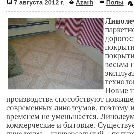
7 августа 2012 г.
Azarh
Полы
Линол
паркетн
дорогос
покрыти
покрыти
весьма 
эксплуа
техноло
Новые т
производства способствуют повыше
современных линолеумов, поэтому и
временем не уменьшается. Линолеу
коммерческие и бытовые. Существуе
линолеума – универсальный – полук