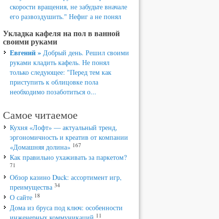
скорости вращения, не забудьте вначале
его развоздушить." Нефиг а не понял
Укладка кафеля на пол в ванной
своими руками
Евгений »
Добрый день. Решил своими
руками кладить кафель. Не понял
только следующее: "Перед тем как
приступить к облицовке пола
необходимо позаботиться о...
Самое читаемое
Кухня «Лофт» — актуальный тренд,
эргономичность и креатив от компании
167
«Домашняя долина»
Как правильно ухаживать за паркетом?
71
Обзор казино Duck: ассортимент игр,
34
преимущества
18
О сайте
Дома из бруса под ключ: особенности
11
инженерных коммуникаций