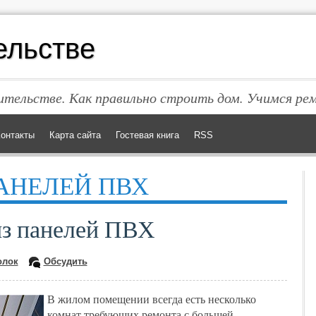
ельстве
тельстве. Как правильно строить дом. Учимся ре
онтакты
Карта сайта
Гостевая книга
RSS
АНЕЛЕЙ ПВХ
из панелей ПВХ
олок
Обсудить
В жилом помещении всегда есть несколько
комнат требующих ремонта с большей