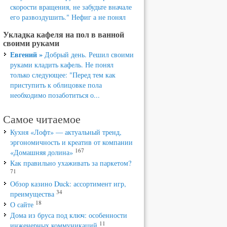
скорости вращения, не забудьте вначале
его развоздушить." Нефиг а не понял
Укладка кафеля на пол в ванной
своими руками
Евгений »
Добрый день. Решил своими
руками кладить кафель. Не понял
только следующее: "Перед тем как
приступить к облицовке пола
необходимо позаботиться о...
Самое читаемое
Кухня «Лофт» — актуальный тренд,
эргономичность и креатив от компании
167
«Домашняя долина»
Как правильно ухаживать за паркетом?
71
Обзор казино Duck: ассортимент игр,
34
преимущества
18
О сайте
Дома из бруса под ключ: особенности
11
инженерных коммуникаций