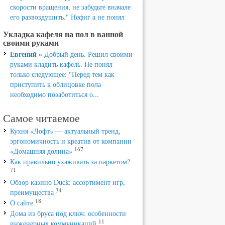
скорости вращения, не забудьте вначале
его развоздушить." Нефиг а не понял
Укладка кафеля на пол в ванной
своими руками
Евгений »
Добрый день. Решил своими
руками кладить кафель. Не понял
только следующее: "Перед тем как
приступить к облицовке пола
необходимо позаботиться о...
Самое читаемое
Кухня «Лофт» — актуальный тренд,
эргономичность и креатив от компании
167
«Домашняя долина»
Как правильно ухаживать за паркетом?
71
Обзор казино Duck: ассортимент игр,
34
преимущества
18
О сайте
Дома из бруса под ключ: особенности
11
инженерных коммуникаций