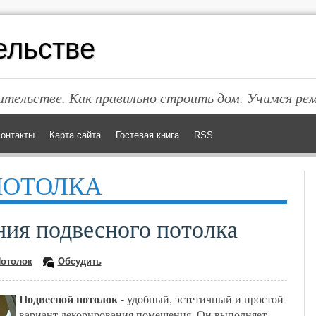
ельстве
тельстве. Как правильно строить дом. Учимся ре
онтакты
Карта сайта
Гостевая книга
RSS
ПОТОЛКА
ия подвесного потолка
отолок
Обсудить
Подвесной потолок
- удобный, эстетичный и простой
вариант декорирования помещения. Он выполняет