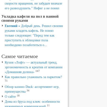
скорости вращения, не забудьте вначале
его развоздушить." Нефиг а не понял
Укладка кафеля на пол в ванной
своими руками
Евгений »
Добрый день. Решил своими
руками кладить кафель. Не понял
только следующее: "Перед тем как
приступить к облицовке пола
необходимо позаботиться о...
Самое читаемое
Кухня «Лофт» — актуальный тренд,
эргономичность и креатив от компании
167
«Домашняя долина»
Как правильно ухаживать за паркетом?
71
Обзор казино Duck: ассортимент игр,
34
преимущества
18
О сайте
Дома из бруса под ключ: особенности
11
инженерных коммуникаций