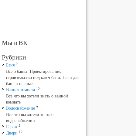
Мы в ВК
Рубрики
9
Баня
Все о банях. Проектирование,
строительство под ключ бани. Печи для
бань и парные.
15
Ванная комната
Все что вы хотели знать о ванной
комнате
9
Водоснабжение
Все что вы хотели знать о
водоснабжении
2
Гараж
19
Двери