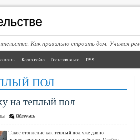
ельстве
тельстве. Как правильно строить дом. Учимся ре
онтакты
Карта сайта
Гостевая книга
RSS
ПЛЫЙ ПОЛ
у на теплый пол
лы
Обсудить
теплый пол
Такое отопление как
уже давно
используют во многих странах за рубежом. Особое