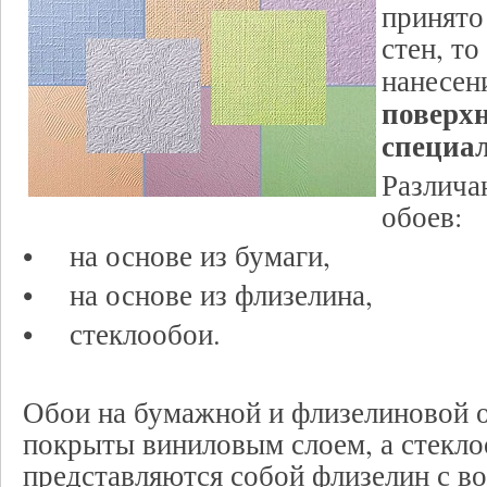
принято
стен, то
нанесен
поверх
специа
Различа
обоев:
• на основе из бумаги,
• на основе из флизелина,
• стеклообои.
Обои на бумажной и флизелиновой о
покрыты виниловым слоем, а стекл
представляются собой флизелин с в