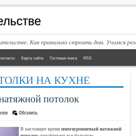
ельстве
тельстве. Как правильно строить дом. Учимся ре
онтакты
Карта сайта
Гостевая книга
RSS
ТОЛКИ НА КУХНЕ
натяжной потолок
олок
Обсудить
многоуровневый натяжной
В настоящее время
потолок
приобретает все большую