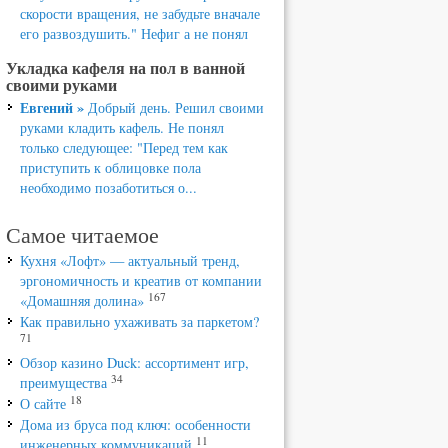
скорости вращения, не забудьте вначале
его развоздушить." Нефиг а не понял
Укладка кафеля на пол в ванной
своими руками
Евгений »
Добрый день. Решил своими
руками кладить кафель. Не понял
только следующее: "Перед тем как
приступить к облицовке пола
необходимо позаботиться о...
Самое читаемое
Кухня «Лофт» — актуальный тренд,
эргономичность и креатив от компании
167
«Домашняя долина»
Как правильно ухаживать за паркетом?
71
Обзор казино Duck: ассортимент игр,
34
преимущества
18
О сайте
Дома из бруса под ключ: особенности
11
инженерных коммуникаций