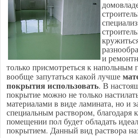
домовлад
строител
специали
строитель
кружиться
разнообр
и ремонтн
только присмотреться к напольным 
мат
вообще запутаться какой лучше
покрытия использовать
. В настоя
покрытие можно не только настилат
материалами в виде ламината, но и з
специальным раствором, благодаря 
помещении пол будет обладать идеа
покрытием. Данный вид раствора н