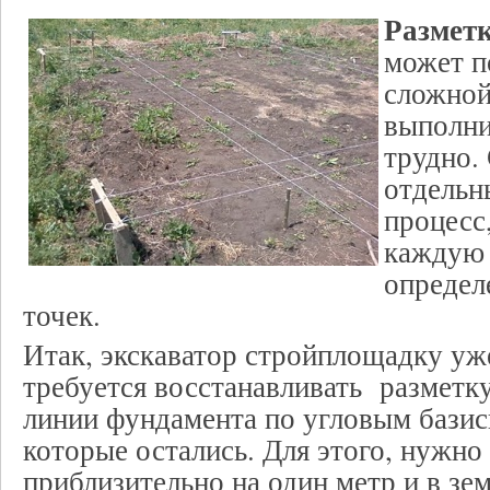
Размет
может п
сложной
выполни
трудно. 
отдельн
процесс
каждую 
определ
точек.
Итак, экскаватор стройплощадку уж
требуется восстанавливать разметку
линии фундамента по угловым бази
которые остались. Для этого, нужно 
приблизительно на один метр и в зе