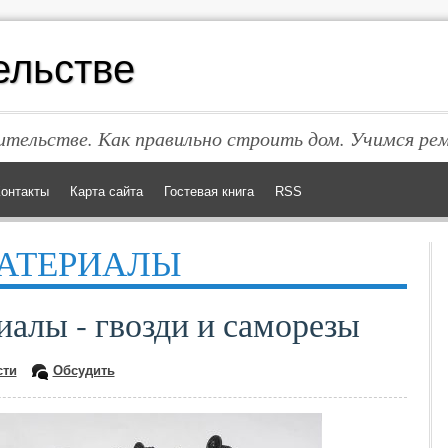
ельстве
тельстве. Как правильно строить дом. Учимся ре
онтакты
Карта сайта
Гостевая книга
RSS
АТЕРИАЛЫ
алы - гвозди и саморезы
сти
Обсудить