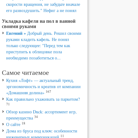
скорости вращения, не забудьте вначале
его развоздушить." Нефиг а не понял
Укладка кафеля на пол в ванной
своими руками
Евгений »
Добрый день. Решил своими
руками кладить кафель. Не понял
только следующее: "Перед тем как
приступить к облицовке пола
необходимо позаботиться о...
Самое читаемое
Кухня «Лофт» — актуальный тренд,
эргономичность и креатив от компании
167
«Домашняя долина»
Как правильно ухаживать за паркетом?
71
Обзор казино Duck: ассортимент игр,
34
преимущества
18
О сайте
Дома из бруса под ключ: особенности
11
инженерных коммуникаций