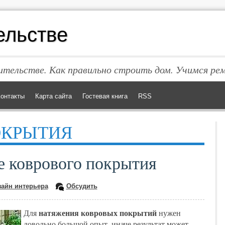
ельстве
тельстве. Как правильно строить дом. Учимся ре
онтакты
Карта сайта
Гостевая книга
RSS
ОКРЫТИЯ
е коврового покрытия
зайн интерьера
Обсудить
натяжения ковровых покрытий
Для
нужен
довольно большой опыт, иначе результат может