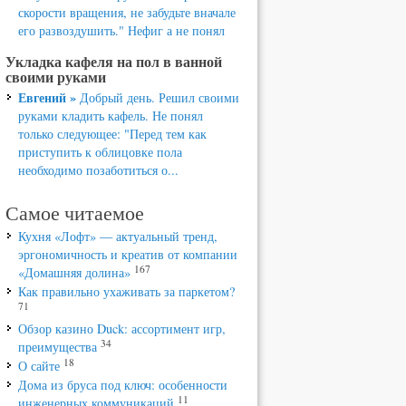
скорости вращения, не забудьте вначале
его развоздушить." Нефиг а не понял
Укладка кафеля на пол в ванной
своими руками
Евгений »
Добрый день. Решил своими
руками кладить кафель. Не понял
только следующее: "Перед тем как
приступить к облицовке пола
необходимо позаботиться о...
Самое читаемое
Кухня «Лофт» — актуальный тренд,
эргономичность и креатив от компании
167
«Домашняя долина»
Как правильно ухаживать за паркетом?
71
Обзор казино Duck: ассортимент игр,
34
преимущества
18
О сайте
Дома из бруса под ключ: особенности
11
инженерных коммуникаций