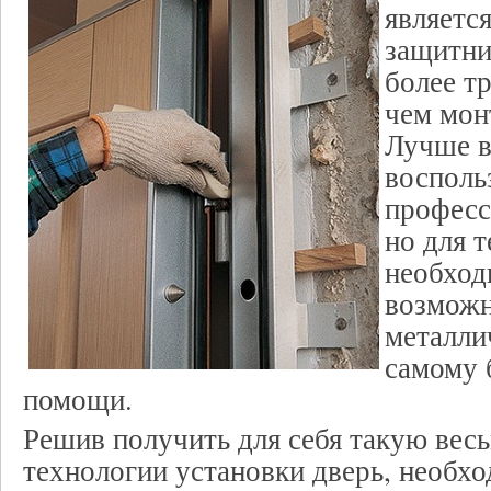
являетс
защитни
более т
чем мон
Лучше в
восполь
професс
но для т
необход
возможн
металли
самому 
помощи.
Решив получить для себя такую вес
технологии установки дверь, необхо