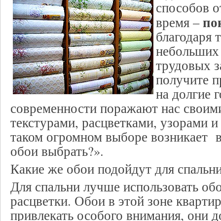
способов о
по
время –
благодаря 
небольших
трудовых з
получите п
на долгие 
современности поражают нас своим
текстурами, расцветками, узорами и
таком огромном выборе возникает в
обои выбрать?».
Какие же обои подойдут для спальн
Для спальни лучше использовать об
расцветки. Обои в этой зоне кварт
привлекать особого внимания, они 