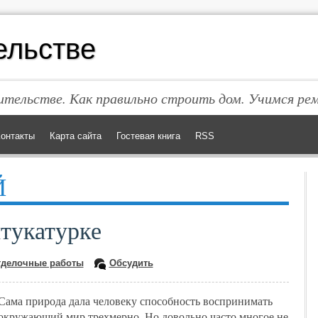
ельстве
тельстве. Как правильно строить дом. Учимся ре
онтакты
Карта сайта
Гостевая книга
RSS
Й
тукатурке
тделочные работы
Обсудить
Сама природа дала человеку способность воспринимать
окружающий мир трехмерно. Но довольно часто многое не