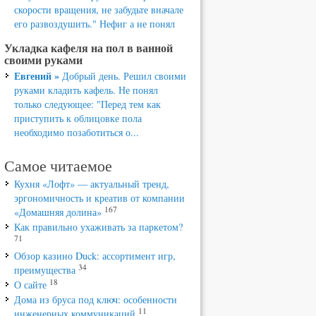
скорости вращения, не забудьте вначале
его развоздушить." Нефиг а не понял
Укладка кафеля на пол в ванной
своими руками
Евгений »
Добрый день. Решил своими
руками кладить кафель. Не понял
только следующее: "Перед тем как
приступить к облицовке пола
необходимо позаботиться о...
Самое читаемое
Кухня «Лофт» — актуальный тренд,
эргономичность и креатив от компании
167
«Домашняя долина»
Как правильно ухаживать за паркетом?
71
Обзор казино Duck: ассортимент игр,
34
преимущества
18
О сайте
Дома из бруса под ключ: особенности
11
инженерных коммуникаций