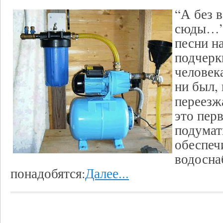
“А без 
сюды…” 
песни н
подчерк
человека
ни был, 
переезж
это пер
подумат
обеспеч
водосна
понадобятся:
Далее...