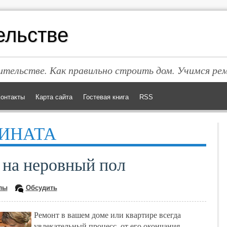
ельстве
тельстве. Как правильно строить дом. Учимся ре
онтакты
Карта сайта
Гостевая книга
RSS
ИНАТА
 на неровный пол
лы
Обсудить
Ремонт в вашем доме или квартире всегда
увлекательный процесс, от его окончания