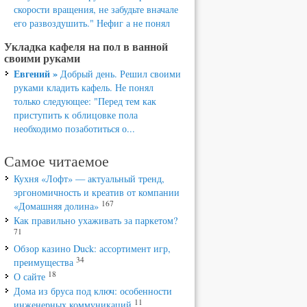
скорости вращения, не забудьте вначале
его развоздушить." Нефиг а не понял
Укладка кафеля на пол в ванной
своими руками
Евгений »
Добрый день. Решил своими
руками кладить кафель. Не понял
только следующее: "Перед тем как
приступить к облицовке пола
необходимо позаботиться о...
Самое читаемое
Кухня «Лофт» — актуальный тренд,
эргономичность и креатив от компании
167
«Домашняя долина»
Как правильно ухаживать за паркетом?
71
Обзор казино Duck: ассортимент игр,
34
преимущества
18
О сайте
Дома из бруса под ключ: особенности
11
инженерных коммуникаций