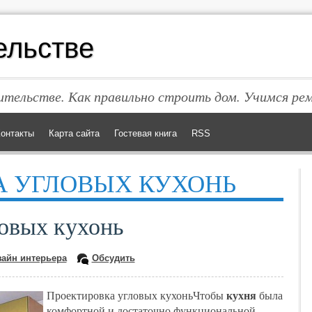
ельстве
тельстве. Как правильно строить дом. Учимся ре
онтакты
Карта сайта
Гостевая книга
RSS
А УГЛОВЫХ КУХОНЬ
овых кухонь
зайн интерьера
Обсудить
кухня
Проектировка угловых кухоньЧтобы
была
комфортной и достаточно функциональной,