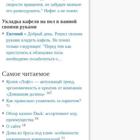
скорости вращения, не забудьте вначале
его развоздушить." Нефиг а не понял
Укладка кафеля на пол в ванной
своими руками
Евгений »
Добрый день. Решил своими
руками кладить кафель. Не понял
только следующее: "Перед тем как
приступить к облицовке пола
необходимо позаботиться о...
Самое читаемое
Кухня «Лофт» — актуальный тренд,
эргономичность и креатив от компании
167
«Домашняя долина»
Как правильно ухаживать за паркетом?
71
Обзор казино Duck: ассортимент игр,
34
преимущества
18
О сайте
Дома из бруса под ключ: особенности
11
инженерных коммуникаций