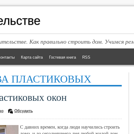
ельстве
тельстве. Как правильно строить дом. Учимся ре
онтакты
Карта сайта
Гостевая книга
RSS
А ПЛАСТИКОВЫХ
астиковых окон
но
Обсудить
С давних времен, когда люди научились строить
дома, и до сегодняшнего дня любой жилой дом