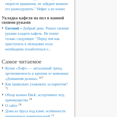
скорости вращения, не забудьте вначале
его развоздушить." Нефиг а не понял
Укладка кафеля на пол в ванной
своими руками
Евгений »
Добрый день. Решил своими
руками кладить кафель. Не понял
только следующее: "Перед тем как
приступить к облицовке пола
необходимо позаботиться о...
Самое читаемое
Кухня «Лофт» — актуальный тренд,
эргономичность и креатив от компании
167
«Домашняя долина»
Как правильно ухаживать за паркетом?
71
Обзор казино Duck: ассортимент игр,
34
преимущества
18
О сайте
Дома из бруса под ключ: особенности
11
инженерных коммуникаций