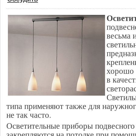
Освети
подвесн
весьма 
светиль
предназ
креплен
хорошо 
в качес
светора
Светиль
типа применяют также для наружног
не так часто.
Осветительные приборы подвесного 
закрепляются на потолке при помощ