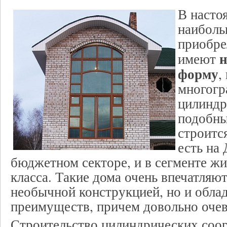
В насто
наиболь
приобре
н
имеют
форму
,
многогр
цилиндр
подобн
строитс
есть на
бюджетном секторе, и в сегменте ж
класса. Такие дома очень впечатляют
необычной конструкцией, но и обла
преимуществ, причем довольно оче
Строительство цилиндрических соо