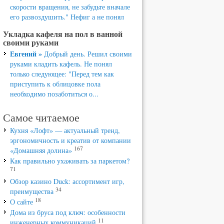
скорости вращения, не забудьте вначале
его развоздушить." Нефиг а не понял
Укладка кафеля на пол в ванной
своими руками
Евгений »
Добрый день. Решил своими
руками кладить кафель. Не понял
только следующее: "Перед тем как
приступить к облицовке пола
необходимо позаботиться о...
Самое читаемое
Кухня «Лофт» — актуальный тренд,
эргономичность и креатив от компании
167
«Домашняя долина»
Как правильно ухаживать за паркетом?
71
Обзор казино Duck: ассортимент игр,
34
преимущества
18
О сайте
Дома из бруса под ключ: особенности
11
инженерных коммуникаций