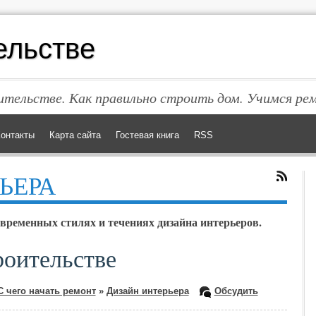
ельстве
тельстве. Как правильно строить дом. Учимся ре
онтакты
Карта сайта
Гостевая книга
RSS
ЬЕРА
временных стилях и течениях дизайна интерьеров.
роительстве
С чего начать ремонт
»
Дизайн интерьера
Обсудить